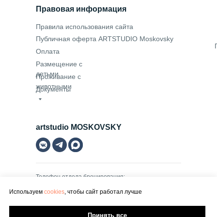
Правовая информация
Правила использования сайта
Публичная оферта ARTSTUDIO Moskovsky
Оплата
Размещение с
детьми
Проживание с
животными
Документы
artstudio MOSKOVSKY
Телефон отдела бронирования:
+7 (812) 223 03 02
Используем
cookies
, чтобы сайт работал лучше
Электронная почта:
booking@artstudiohotels.ru
en /
ru
Принять все