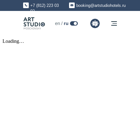
+7 (812) 223 03
booking@artstudiohotels.ru
02
ru
en /
ru